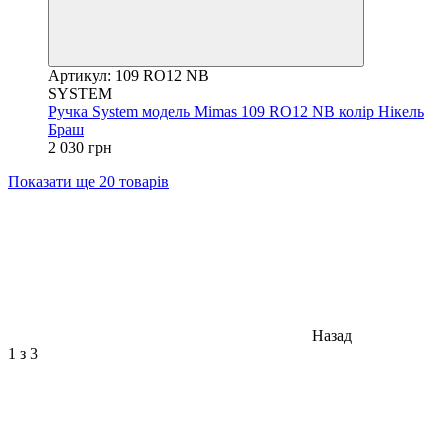
Артикул: 109 RO12 NB
SYSTEM
Ручка System модель Mimas 109 RO12 NB колір Нікель
Браш
2 030 грн
Показати ще 20 товарів
Назад
1
з 3