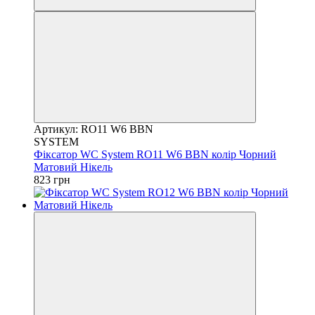
Артикул: RO11 W6 BBN
SYSTEM
Фіксатор WC System RO11 W6 BBN колір Чорний
Матовий Нікель
823 грн