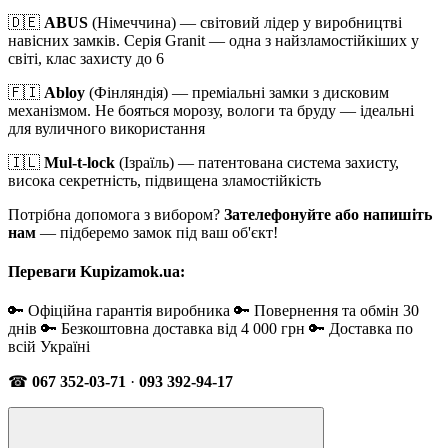
🇩🇪
ABUS
(Німеччина) — світовий лідер у виробництві
навісних замків. Серія Granit — одна з найзламостійкіших у
світі, клас захисту до 6
🇫🇮
Abloy
(Фінляндія) — преміальні замки з дисковим
механізмом. Не бояться морозу, вологи та бруду — ідеальні
для вуличного використання
🇮🇱
Mul-t-lock
(Ізраїль) — патентована система захисту,
висока секретність, підвищена зламостійкість
Потрібна допомога з вибором?
Зателефонуйте або напишіть
нам
— підберемо замок під ваш об'єкт!
Переваги Kupizamok.ua:
🔑 Офіційна гарантія виробника 🔑 Повернення та обмін 30
днів 🔑 Безкоштовна доставка від 4 000 грн 🔑 Доставка по
всій Україні
☎
067 352-03-71
·
093 392-94-17