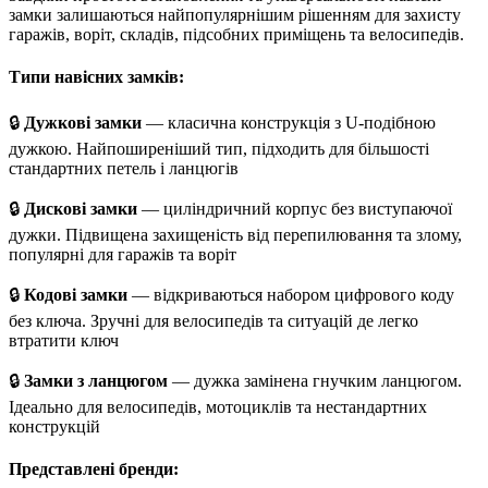
замки залишаються найпопулярнішим рішенням для захисту
гаражів, воріт, складів, підсобних приміщень та велосипедів.
Типи навісних замків:
🔒
Дужкові замки
— класична конструкція з U-подібною
дужкою. Найпоширеніший тип, підходить для більшості
стандартних петель і ланцюгів
🔒
Дискові замки
— циліндричний корпус без виступаючої
дужки. Підвищена захищеність від перепилювання та злому,
популярні для гаражів та воріт
🔒
Кодові замки
— відкриваються набором цифрового коду
без ключа. Зручні для велосипедів та ситуацій де легко
втратити ключ
🔒
Замки з ланцюгом
— дужка замінена гнучким ланцюгом.
Ідеально для велосипедів, мотоциклів та нестандартних
конструкцій
Представлені бренди: