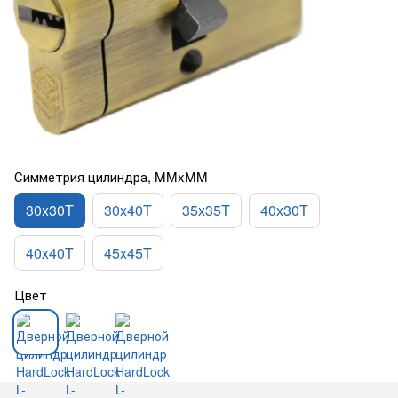
Симметрия цилиндра, MMxMM
30x30T
30x40T
35x35T
40x30T
40x40T
45x45T
Цвет