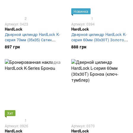
Новинка
2
1
Артикул: 0423
Артикул: 0394
HardLock
HardLock
Дверной цилиндр HardLock K-
Дверной цилиндр HardLock K-
серия 70мм (35х35) Сатин
серия 60мм (30х30Т) Золотой
(ключ-ключ)
(ключ-тумблер)
897 грн
888 грн
Хит
1
Артикул: 0926
Артикул: 0370
HardLock
HardLock