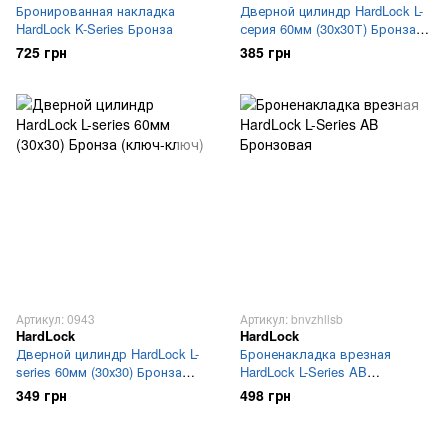
Бронированная накладка
Дверной цилиндр HardLock L-
HardLock K-Series Бронза
серия 60мм (30х30Т) Бронза
(ключ-тумблер)
725 грн
385 грн
Артикул: 0943
Артикул: bnvzhllsb
HardLock
HardLock
Дверной цилиндр HardLock L-
Броненакладка врезная
series 60мм (30х30) Бронза
HardLock L-Series AB
(ключ-ключ)
Бронзовая
349 грн
498 грн