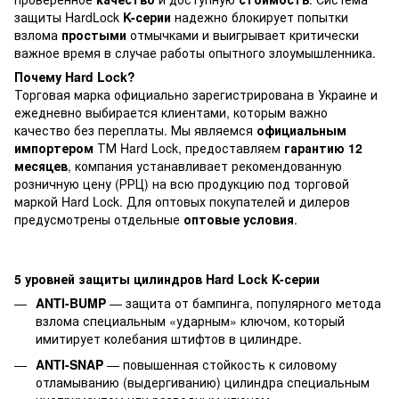
защиты HardLock
K-серии
надежно блокирует попытки
взлома
простыми
отмычками и выигрывает критически
важное время в случае работы опытного злоумышленника.
Почему Hard Lock?
Торговая марка официально зарегистрирована в Украине и
ежедневно выбирается клиентами, которым важно
качество без переплаты. Мы являемся
официальным
импортером
ТМ Hard Lock, предоставляем
гарантию 12
месяцев
, компания устанавливает рекомендованную
розничную цену (РРЦ) на всю продукцию под торговой
маркой Hard Lock. Для оптовых покупателей и дилеров
предусмотрены отдельные
оптовые условия
.
5 уровней защиты цилиндров Hard Lock K-серии
ANTI-BUMP
— защита от бампинга, популярного метода
взлома специальным «ударным» ключом, который
имитирует колебания штифтов в цилиндре.
ANTI-SNAP
— повышенная стойкость к силовому
отламыванию (выдергиванию) цилиндра специальным