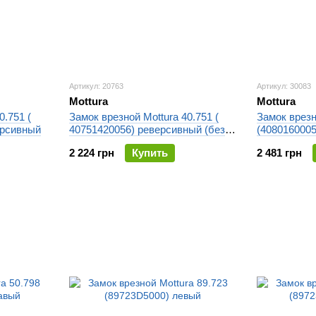
Артикул: 20763
Артикул: 30083
Mottura
Mottura
0.751 (
Замок врезной Mottura 40.751 (
Замок врезн
ерсивный
40751420056) реверсивный (без
(408016000
ответной планки)
2 224 грн
Купить
2 481 грн