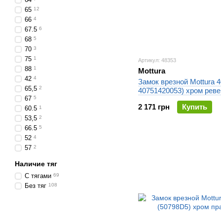
65
12
66
4
67.5
6
68
5
70
3
75
1
Артикул: 48353
88
1
Mottura
42
4
Замок врезной Mottura 4
65,5
2
40751420053) хром рев
67
5
2 171 грн
Купить
60.5
1
53,5
2
66.5
5
52
4
57
2
Наличие тяг
С тягами
69
Без тяг
108