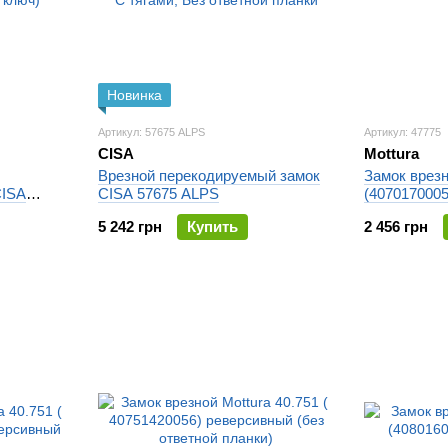
Новинка
Артикул: 57675 ALPS
Артикул: 47775
CISA
Mottura
Врезной перекодируемый замок
Замок врезн
CISA
CISA 57675 ALPS
(407017000
юч)
5 242 грн
Купить
2 456 грн