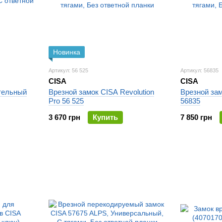
Новинка
Артикул: 56 525
Артикул: 56835
CISA
CISA
тельный
Врезной замок CISA Revolution
Врезной зам
Pro 56 525
56835
3 670 грн
Купить
7 850 грн