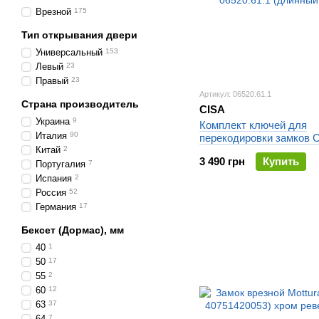
Врезной
175
Тип открывания двери
Универсальный
153
Левый
23
Правый
23
Артикул: 06520.61.1
Страна производитель
CISA
Украина
9
Комплект ключей для
Италия
90
перекодировки замков 
Китай
2
06520.61.1 (длинный кл
3 490 грн
Купить
Португалия
7
Испания
2
Россия
52
Германия
17
Бексет (Дормас), мм
40
1
50
17
55
2
60
12
63
37
64
7