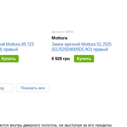
Артикул: 40994
Mottura
ой Mottura 89.723
Замок врезной Mottura 52.J525
0) правый
(52J525D8005DC4O) правый
Купить
6 928 грн
Купить
ред
Показать все
ются внутрь дверного полотна, не выступая за его пределы.