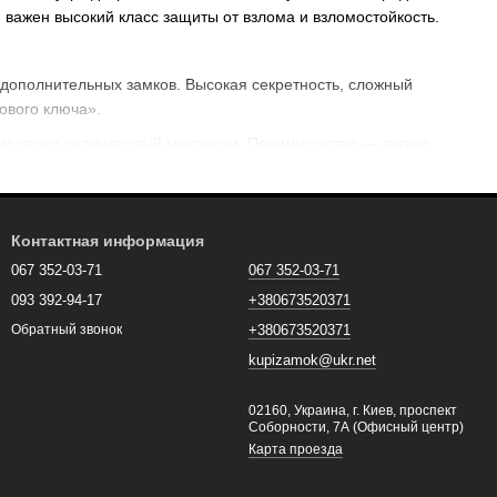
 важен высокий класс защиты от взлома и взломостойкость.
дополнительных замков. Высокая секретность, сложный
ового ключа».
м через цилиндровый механизм. Преимущество — легкая
усе совмещены сувальдный и цилиндровый механизмы.
Контактная информация
ие для офисов и квартир.
067 352-03-71
067 352-03-71
 переезде или потере ключей.
093 392-94-17
+380673520371
+380673520371
Обратный звонок
и, имеют язычок для фиксации и ригель для запирания.
kupizamok@ukr.net
асти двери как второй рубеж защиты. Значительно повышают
02160, Украина, г. Киев, проспект
Соборности, 7А (Офисный центр)
Карта проезда
выходят одновременно вверх, вниз и вбок.