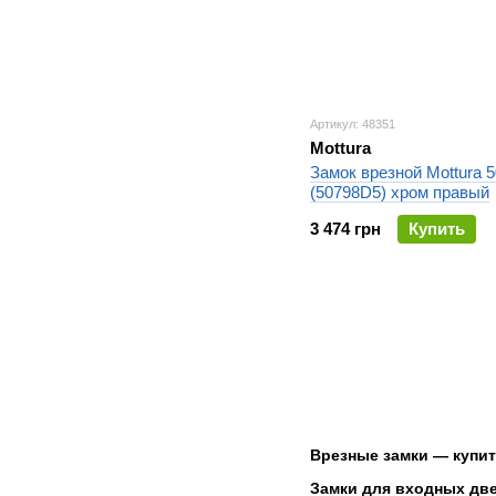
Артикул: 48351
Mottura
Замок врезной Mottura 5
(50798D5) хром правый
3 474 грн
Купить
Врезные замки — купит
Замки для входных две