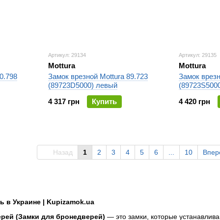
Артикул: 29134
Артикул: 29135
Mottura
Mottura
0.798
Замок врезной Mottura 89.723
Замок врезн
(89723D5000) левый
(89723S500
4 317 грн
Купить
4 420 грн
Назад
1
2
3
4
5
6
...
10
Впе
ь в Украине | Kupizamok.ua
рей (Замки для бронедверей)
— это замки, которые устанавлива