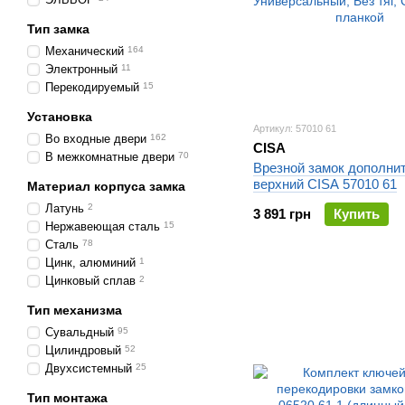
Тип замка
Механический
164
Электронный
11
Перекодируемый
15
Установка
Артикул: 57010 61
Во входные двери
162
CISA
В межкомнатные двери
70
Врезной замок дополни
верхний CISA 57010 61
Материал корпуса замка
Латунь
2
3 891 грн
Купить
Нержавеющая сталь
15
Сталь
78
Цинк, алюминий
1
Цинковый сплав
2
Тип механизма
Сувальдный
95
Цилиндровый
52
Двухсистемный
25
Тип монтажа