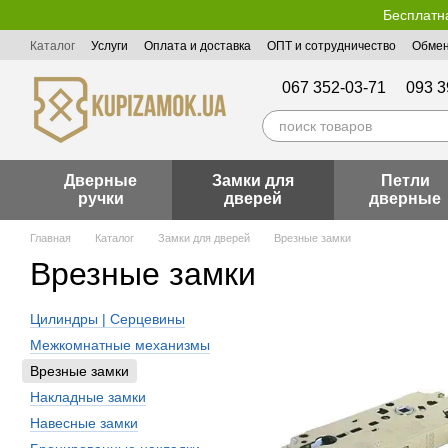
Перейти к основному контенту
Бесплатна
Каталог
Услуги
Оплата и доставка
ОПТ и сотрудничество
Обмен
Пользовательское соглашение
Публичная оферта
067 352-03-71
093 3
Дверные
Замки для
Петли
ручки
дверей
дверные
Главная
Каталог
Замки для дверей
Врезные замки
Врезные замки
Цилиндры | Серцевины
Межкомнатные механизмы
Врезные замки
Накладные замки
Навесные замки