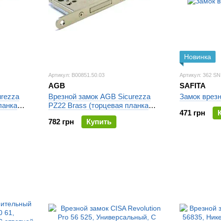
Новинка
Артикул: B00851.50.03
Артикул: 362 SN
AGB
SAFITA
urezza
Врезной замок AGB Sicurezza
Замок врезн
ланка
PZ22 Brass (торцевая планка
471 грн
22мм)
782 грн
Купить