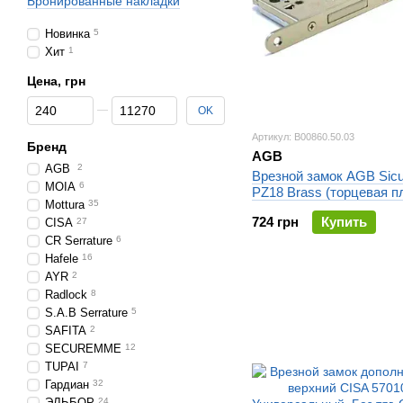
Бронированные накладки
Новинка
5
Хит
1
Цена, грн
От Цена, грн
До Цена, грн
OK
Артикул: B00860.50.03
Бренд
AGB
AGB
2
Врезной замок AGB Sic
MOIA
6
PZ18 Brass (торцевая п
Mottura
35
18мм)
724 грн
Купить
CISA
27
CR Serrature
6
Hafele
16
AYR
2
Radlock
8
S.A.B Serrature
5
SAFITA
2
SECUREMME
12
TUPAI
7
Гардиан
32
ЭЛЬБОР
24