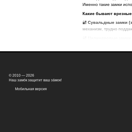
Именно такие замки испо
Какие бывают врезные
🔐
Сувальдные замки (
механизм, трудно подда
🔐
Цилиндровые замки 
замена цилиндра без дем
🔐
Комбинированные за
Максимальный уровень з
🔐
Электронные замки
—
© 2010 — 2026
🔐
Замки с перекодиро
Наш замо́к защитит ваш за́мок!
По назначению:
Мобильная версия
🔹
Основные замки (нижн
🔹
Дополнительные замки
взломостойкость.
🔹
Замки с крабовой си
Представленные брен