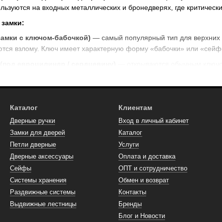
льзуются на входных металлических и бронедверях, где критически
 замки:
замки с ключом-бабочкой)
— самый популярный тип для верхних 
ются взлому. Ключ имеет характерную форму «бабочки» или «сейф
(под евроцилиндр / сердцевину)
— открываются обычным ключо
онтажа всего замка.
мки (двухсистемные замки / замки-моноблоки)
— в одном корп
ащиты для бронедверей.
Каталог
Клиентам
 открываются кодом, картой или смартфоном. Современное решен
Дверные ручки
Вход в личный кабинет
вкой
— позволяют сменить код без замены всего замка. Удобно при
Замки для дверей
Каталог
Петли дверные
Услуги
Дверные аксессуары
Оплата и доставка
ие / под ручку / с защелкой)
— устанавливаются на уровне ручк
Сейфы
ОПТ и сотрудничество
 (верхние / глухие / без ручки)
— устанавливаются в верхней ч
Системы хранения
Обмен и возврат
Раздвижные системы
Контакты
стемой (замки с тягами / многостороннего запирания)
— ригели 
Выдвижные лестницы
Бренды
Блог и Новости
ды: