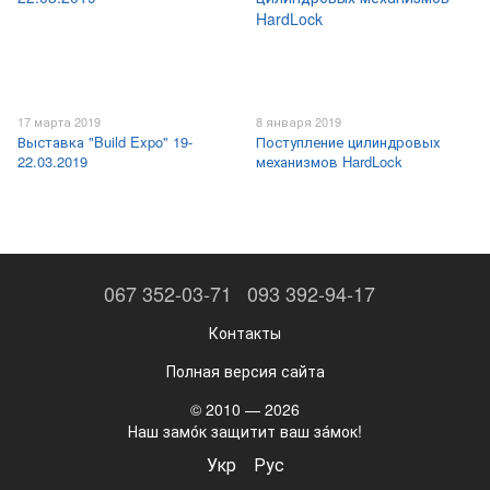
17 марта 2019
8 января 2019
Выставка "Build Expo" 19-
Поступление цилиндровых
22.03.2019
механизмов HardLock
067 352-03-71
093 392-94-17
Контакты
Полная версия сайта
© 2010 — 2026
Наш замо́к защитит ваш за́мок!
Укр
Рус