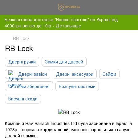
Безкоштовна доставка "Новою поштою" по Україні від
4000грн вагою до 10кг - Детальніше
RB-Lock
RB-Lock
Дверні ручки
Замки для дверей
Дверні завіси
Дверні аксесуари
Сейфи
Системи зберігання
Розсувні системи
Висувні сходи
Компанія Rav-Bariach Industries Ltd була заснована в Ізраїлі в
1973р. і сприяла кардинальній зміні всієї ізраїльської галузі
дверей і замків.