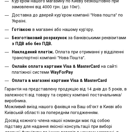
Кур'єром нашого магазину по Києву безкоштовно при
замовленні від 4000 грн. (до 10кг).
Доставка до дверей кур'єром компанії "Нова пошта" по
Україні.
Готівкою
в магазині або нашому кур'єру.
Безготівковий розрахунок
за банківськими реквізитами
з ПДВ або без ПДВ.
Накладений платіж.
Оплата при отриманні у відділенні
транспортної компанії "Нова Пошта".
Онлайн оплата картами Visa & MasterCard
на сайті
платіжної системи
WayForPay
Оплата в магазині картами Visa & MasterCard
Гарантія на представлену продукцію від 14 днів до 5 років, в
залежності від товару та сервісу компанії постачальника/
виробника.
Можливий виїзд нашого фахівця на Ваш об'єкт в Києві або
Київській області за попереднім погодженням.
Досвід кожного члена нашої команди має під собою
підставу для надання якісної консультації при виборі
дверної фурнітури та інших товарів в нашому магазині, в