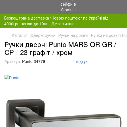
Безкоштовна доставка "Новою поштою" по Україні від
4000грн вагою до 10кг - Детальніше
Каталог
Дверні ручки
Ручки на розеті
Ручки на розеті Pu
Ручки дверні Punto MARS QR GR /
CP - 23 графіт / хром
Артикул:
Punto 34779
1 відгук