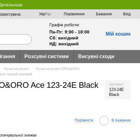
 Детальніше
Порівняння
Укр
Рус
Бажання
Вхід
користувача
Графік роботи:
Пн-Пт: 9:00 - 18:00
Мій кошик
Сб: вихідний
НД: вихідний
ігання
Розсувні системи
Висувні сходи
Ручки на розеті
Ручки на розеті ORO&ORO
ack чорний матовий
RO&ORO Ace 123-24E Black
Артикул
123-24E
Black
Порівняти
В бажання
опичувальної знижки