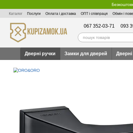
Перейти до основного контенту
Безкоштовн
Каталог
Послуги
Оплата і доставка
ОПТ і співпраця
Обмін і пов
Публічна оферта
067 352-03-71
093 3
Дверні ручки
Замки для дверей
Дверні