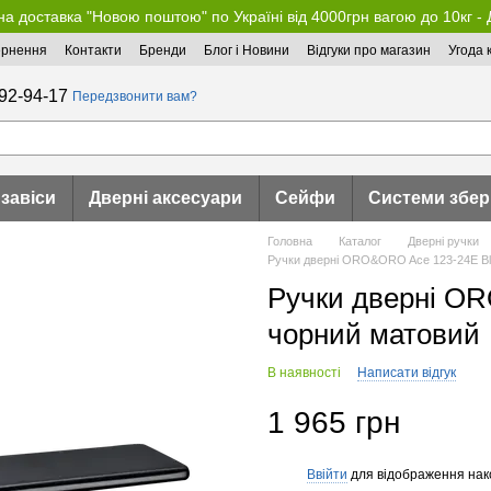
а доставка "Новою поштою" по Україні від 4000грн вагою до 10кг -
ернення
Контакти
Бренди
Блог і Новини
Відгуки про магазин
Угода 
92-94-17
Передзвонити вам?
 завіси
Дверні аксесуари
Сейфи
Системи збер
Головна
Каталог
Дверні ручки
Ручки дверні ORO&ORO Ace 123-24E Bl
Ручки дверні O
чорний матовий
В наявності
Написати відгук
1 965 грн
Ввійти
для відображення нак
%