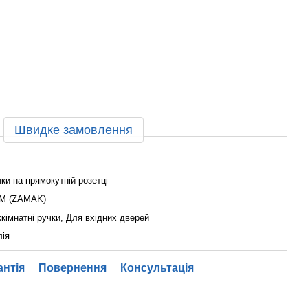
Швидке замовлення
ки на прямокутній розетці
М (ZAMAK)
кімнатні ручки, Для вхідних дверей
лія
антія
Повернення
Консультація