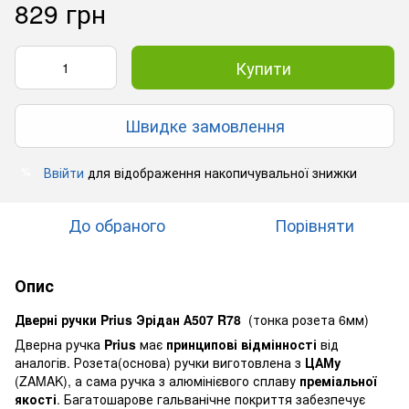
829 грн
Купити
Швидке замовлення
Ввійти
для відображення накопичувальної знижки
%
До обраного
Порівняти
Опис
Дверні ручки Prius
Эрідан А507 R78
(тонка розета 6мм)
Дверна ручка
Prius
має
принципові відмінності
від
аналогів. Розета(основа) ручки виготовлена з
ЦАМу
(ZAMAK), а сама ручка з алюмінієвого сплаву
преміальної
якості
. Багатошарове гальванічне покриття забезпечує