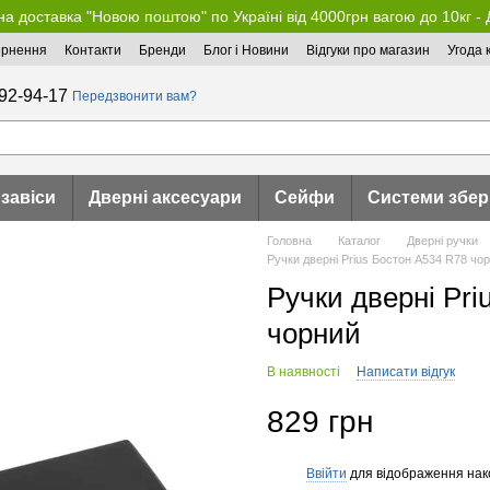
а доставка "Новою поштою" по Україні від 4000грн вагою до 10кг -
ернення
Контакти
Бренди
Блог і Новини
Відгуки про магазин
Угода 
92-94-17
Передзвонити вам?
 завіси
Дверні аксесуари
Сейфи
Системи збер
Головна
Каталог
Дверні ручки
Ручки дверні Prius Бостон А534 R78 чо
Ручки дверні Pri
чорний
В наявності
Написати відгук
829 грн
Ввійти
для відображення нак
%