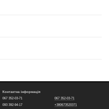
Контактна інформація
067 352-03-71
067 352-03-71
093 392-94-17
+380673520371