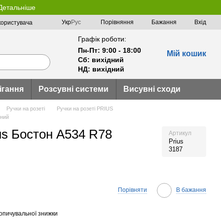
 Детальніше
Порівняння
Укр
Рус
Бажання
Вхід
користувача
Графік роботи:
Пн-Пт: 9:00 - 18:00
Мій кошик
Сб: вихідний
НД: вихідний
ігання
Розсувні системи
Висувні сходи
Ручки на розеті
Ручки на розеті PRIUS
рний
us Бостон А534 R78
Артикул
Prius
3187
Порівняти
В бажання
опичувальної знижки