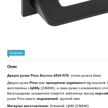
Новинка
Опис
Дверні ручки Prius
Бостон А534 R78
(тонка розета 6мм)
Дверна ручка
Prius
має
принципові відмінності
від аналогів.
виготовлена з
ЦАМу
(ZAMAK), а сама ручка з алюмінієвого сп
Багатошарове гальванічне покриття забезпечує високу
корозій
ручки Prius мають
подовжений
, зручний хват.
Матеріал виготовлення:
Алюміній, ЦАМ (ZAMAK)