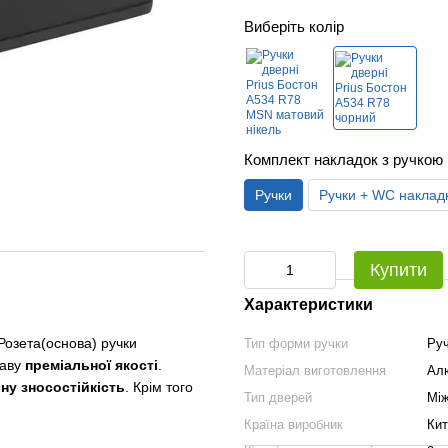
Виберіть колір
Комплект накладок з ручкою
Ручки
Ручки + WC наклад
Купити
Характеристики
 Розета(основа) ручки
Тип форми ручки
Руч
лаву
преміальної якості
.
Матеріал виготовлення
Алю
ну зносостійкість
.
Крім того
Тип дверей
Між
Країна виробник
Кит