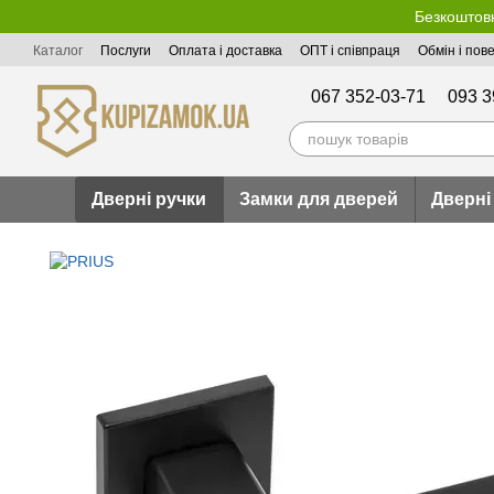
Перейти до основного контенту
Безкоштовн
Каталог
Послуги
Оплата і доставка
ОПТ і співпраця
Обмін і пов
Публічна оферта
067 352-03-71
093 3
Дверні ручки
Замки для дверей
Дверні