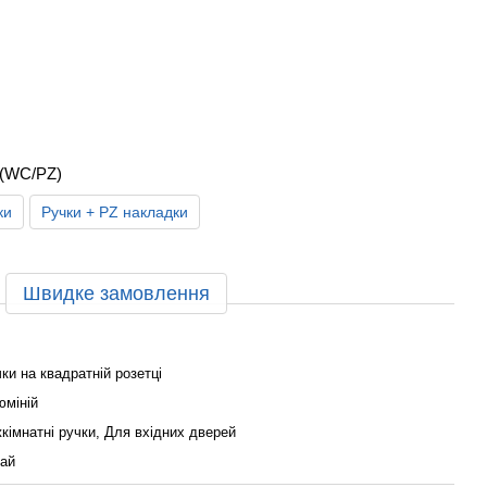
 (WC/PZ)
ки
Ручки + PZ накладки
Швидке замовлення
ки на квадратній розетці
міній
кімнатні ручки, Для вхідних дверей
ай