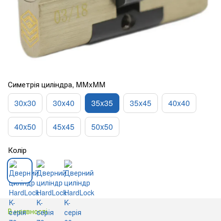
Симетрія циліндра, MMxMM
30x30
30x40
35x35
35x45
40x40
40x50
45x45
50x50
Колір
В наявності