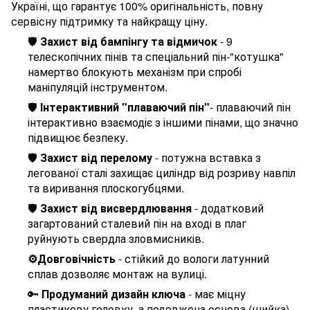
Україні, що гарантує 100% оригінальність, повну
сервісну підтримку та найкращу ціну.
🛡️
Захист від бампінгу та відмичок
- 9
телескопічних пінів та спеціальний пін-"котушка"
намертво блокують механізм при спробі
маніпуляцій інструментом.
🛡️
Інтерактивний "плаваючий пін"
- п
лаваючий пін
інтерактивно взаємодіє з іншими пінами, що
значно
підвищ
ює
безпек
у
.
🛡️
Захист від перелому
- потужна вставка з
легованої сталі захищає циліндр від розриву навпіл
та виривання плоскогубцями.
🛡️
Захист від висвердлювання
- додатковий
загартований сталевий пін на вході в плаг
руйнують свердла зловмисників.
⚙️
Довговічність
- стійкий до вологи латунний
сплав дозволяє монтаж на вулиці.
🔑
Продуманий
дизайн
ключа
-
має міцну
пластикову
головку
,
а
подовжена
основа
(
шийка
)