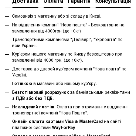
Доставка
Оплата
Гарантія
Консультація
Самовивіз з магазину або зі складу в Києві.
На відділення компанії "Нова пошта" - Безкоштовно на
замовлення від 4000грн (до 10кг)
Транспортними компаніями "Делівері", "Укрпошта" по
всій Україні.
Кур'єром нашого магазину по Києву безкоштовно при
замовленні від 4000 грн. (до 10кг).
Доставка до дверей кур'єром компанії "Нова пошта" по
Україні.
Готівкою
в магазині або нашому кур'єру.
Безготівковий розрахунок
за банківськими реквізитами
з ПДВ або без ПДВ.
Накладений платіж.
Оплата при отриманні у відділенні
транспортної компанії "Нова Пошта".
Онлайн оплата картами Visa & MasterCard
на сайті
платіжної системи
WayForPay
Оплата в магазині картами Visa & MasterCard