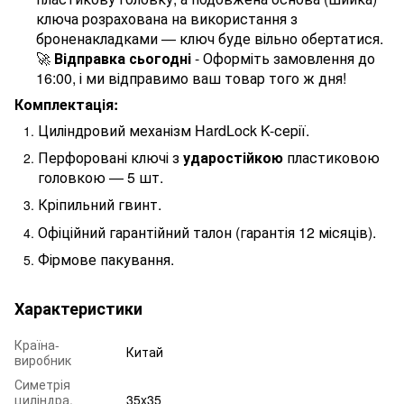
ключа
розрахована
на
використання
з
броненакладками
—
ключ
буде
вільно
обертатися
.
🚀
Відправка сьогодні
- Оформіть замовлення до
16:00, і ми відправимо ваш товар того ж дня!
Комплектація:
Циліндровий механізм HardLock K-серії.
Перфоровані ключі з
ударостійкою
пластиковою
головкою — 5 шт.
Кріпильний гвинт.
Офіційний гарантійний талон (гарантія 12 місяців).
Фірмове пакування.
Характеристики
Країна-
Китай
виробник
Симетрія
циліндра,
35x35