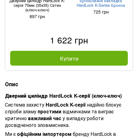
Дверний циліндр HardLock K-
Броньована накладка
серія 70мм (35х35) Сатин
HardLock K-Series Бронза
(ключ-ключ)
725 грн
897 грн
1 622 грн
Купити
Опис
Дверний циліндр HardLock K-серії
(ключ-ключ)
Система захисту
HardLock K-серії
надійно блокує
спроби зламу
простими
відмичками та виграє
критично
важливий час
у випадку роботи
досвідченого зловмисника.
Ми є
офіційним імпортером
бренду HardLock в