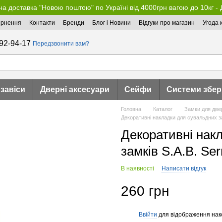
а доставка "Новою поштою" по Україні від 4000грн вагою до 10кг -
ернення
Контакти
Бренди
Блог і Новини
Відгуки про магазин
Угода 
92-94-17
Передзвонити вам?
 завіси
Дверні аксесуари
Сейфи
Системи збер
Головна
Каталог
Замки для две
Декоративні накладки для сувальдних з
Декоративні нак
замків S.A.B. Se
В наявності
Написати відгук
260 грн
Ввійти
для відображення нак
%