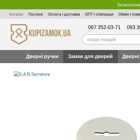
Перейти до основного контенту
Безкоштовн
Каталог
Послуги
Оплата і доставка
ОПТ і співпраця
Обмін і пов
Публічна оферта
067 352-03-71
093 3
Дверні ручки
Замки для дверей
Дверні