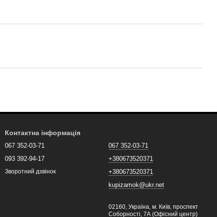
Контактна інформація
067 352-03-71
067 352-03-71
093 392-94-17
+380673520371
+380673520371
Зворотний дзвінок
kupizamok@ukr.net
02160, Україна, м. Київ, проспект
Соборності, 7А (Офісний центр)