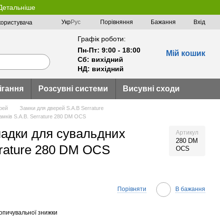
 Детальніше
Порівняння
Укр
Рус
Бажання
Вхід
користувача
Графік роботи:
Пн-Пт: 9:00 - 18:00
Мій кошик
Сб: вихідний
НД: вихідний
ігання
Розсувні системи
Висувні сходи
рей
Замки для дверей S.A.B Serrature
амків S.A.B. Serrature 280 DM OCS
ладки для сувальдних
Артикул
280 DM
rrature 280 DM OCS
OCS
Порівняти
В бажання
опичувальної знижки