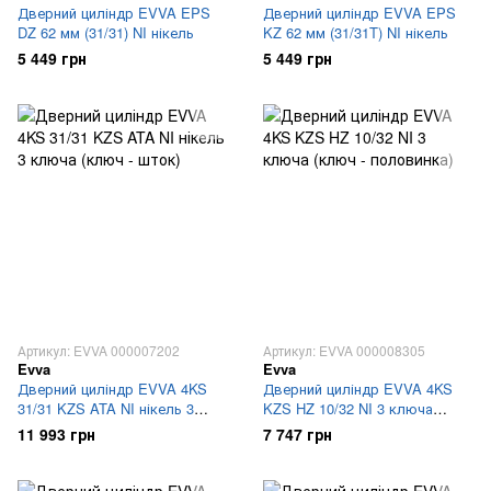
Дверний циліндр EVVA EPS
Дверний циліндр EVVA EPS
DZ 62 мм (31/31) NI нікель
KZ 62 мм (31/31T) NI нікель
5 449 грн
5 449 грн
Артикул: EVVA 000007202
Артикул: EVVA 000008305
Evva
Evva
Дверний циліндр EVVA 4KS
Дверний циліндр EVVA 4KS
31/31 KZS ATA NI нікель 3
KZS HZ 10/32 NI 3 ключа
ключа (ключ - шток)
(ключ - половинка)
11 993 грн
7 747 грн