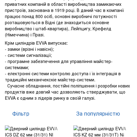
приватних компаній в області виробництва замикаючих
пристроїв, заснована в 1919 році. В даний час в компанії
працює понад 800 осіб, основні виробничі потужності
розташовуються в Відні (де знаходиться основне
виробництво і штаб-квартира), Лейпцигу, Крефелд
(Німеччина) і Празі.
Крім циліндрів EVVA випускає:
- замки (врізні і навісні);
- системи сигналізації;
- програмне забезпечення для управління майстер-
системами;
- електронні системи контролю доcтупа і їх інтеграція в
традиційні механічекскіе майстер-системи.
Сучасне обладнання, постійні поліпшення і розробки нових
продуктів вже довгий час дозволяють стверджувати, що
EVVA є одним з лідерів ринку в своїй галузі.
Фільтр
За популярністю