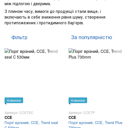
між підлогою і дверима.
З плином часу, вимоги до продукції стали вище, і
включають в себе зниження рівня шуму, створення
протипожежних і протидимного бар'єрів.
Фільтр
За популярністю
Новинка
Новинка
Артикул: CCETSC
Артикул: CCETP
CCE
CCE
Поріг врізний, CCE, Trend seal
Поріг врізний, CCE, Trend Plus
С 530мм
730mm