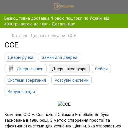
Безкоштовна доставка "Новою поштою" по Україні від
4000грн вагою до 10кг - Детальніше
Каталог
Дверні аксесуари
CCE
CCE
Дверні ручки
Замки для дверей
Дверні завіси
Дверні аксесуари
Сейфи
Системи зберігання
Розсувні системи
Висувні сходи
Компанія C.C.E. Costruzioni Chiusure Ermetiche Srl була
заснована в 1980 році. З метою створення простої та
ефективної системи для усунення щілини, яка утворюється