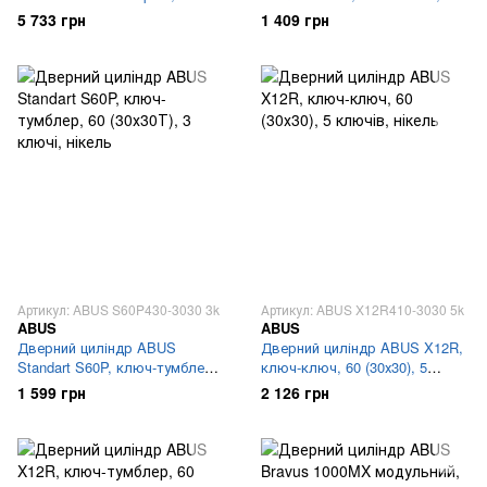
тумблер, 60 (30х30Т), 3 ключі,
(30х30), 3 ключі, нікель
5 733 грн
1 409 грн
нікель
Артикул: ABUS S60P430-3030 3k
Артикул: ABUS X12R410-3030 5k
ABUS
ABUS
Дверний циліндр ABUS
Дверний циліндр ABUS X12R,
Standart S60P, ключ-тумблер,
ключ-ключ, 60 (30х30), 5
60 (30х30Т), 3 ключі, нікель
ключів, нікель
1 599 грн
2 126 грн