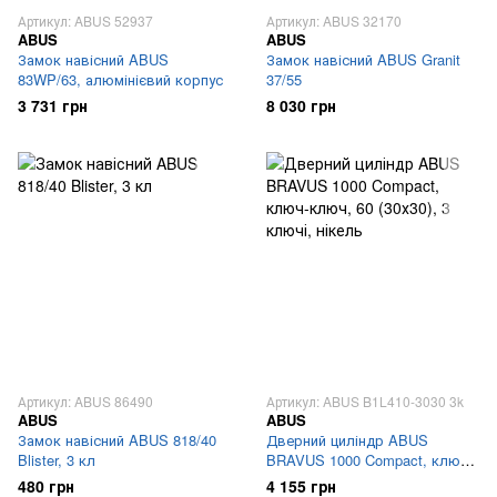
Артикул: ABUS 52937
Артикул: ABUS 32170
ABUS
ABUS
Замок навісний ABUS
Замок навісний ABUS Granit
83WP/63, алюмінієвий корпус
37/55
3 731 грн
8 030 грн
Артикул: ABUS 86490
Артикул: ABUS B1L410-3030 3k
ABUS
ABUS
Замок навісний ABUS 818/40
Дверний циліндр ABUS
Blister, 3 кл
BRAVUS 1000 Compact, ключ-
ключ, 60 (30х30), 3 ключі,
480 грн
4 155 грн