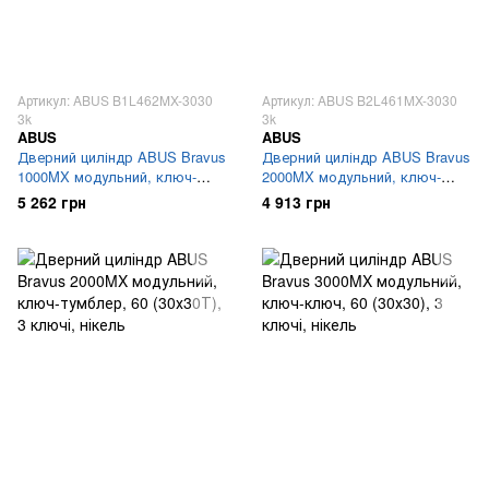
Артикул: ABUS B1L462MX-3030
Артикул: ABUS B2L461MX-3030
3k
3k
ABUS
ABUS
Дверний циліндр ABUS Bravus
Дверний циліндр ABUS Bravus
1000MX модульний, ключ-
2000MX модульний, ключ-
тумблер, 60 (30х30Т), 3 ключі,
ключ, 60 (30х30), 3 ключі,
5 262 грн
4 913 грн
нікель
нікель