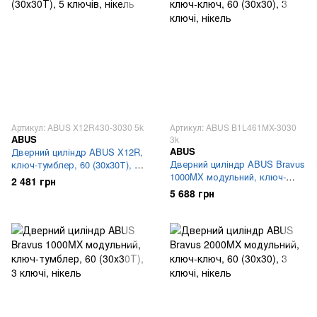
Артикул: ABUS X12R430-3030 5k
Артикул: ABUS B1L461MX-3030
ABUS
3k
ABUS
Дверний циліндр ABUS X12R,
Дверний циліндр ABUS Bravus
ключ-тумблер, 60 (30х30Т), 5
1000MX модульний, ключ-
ключів, нікель
2 481 грн
ключ, 60 (30х30), 3 ключі,
5 688 грн
нікель