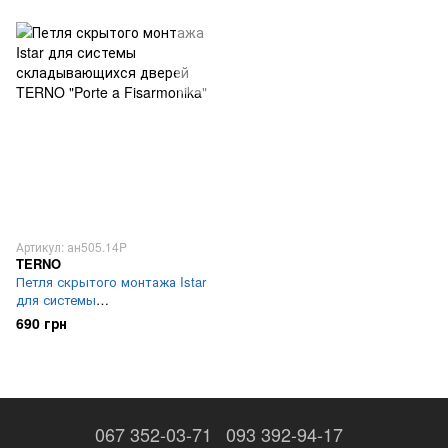
Артикул: ан505.14P
TERNO
Петля скрытого монтажа Istar
для системы
складывающихся дверей
690 грн
TERNO "Porte a Fisarmonika"
067 352-03-71
093 392-94-17