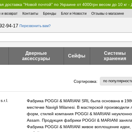
я доставка "Новой почтой" по Украине от 4000грн весом до 10 кг -
 и возврат
Контакты
Бренды
Блог и Новости
Отзывы о магазине
92-94-17
Перезвонить вам?
Дверные
Системы
Сейфы
аксессуары
хранения
по популярност
Сортировка:
Фабрика POGGI & MARIANI SRL была основана в 1980
местечке Navigli Milanesi. В мастерской производили
форм, стилей компания POGGI & MARIANI неуклонно 
Assam. Продукция фабрики POGGI & MARIANI заняла 
Фабрика POGGI & MARIANI живое воплощение идеи, ч