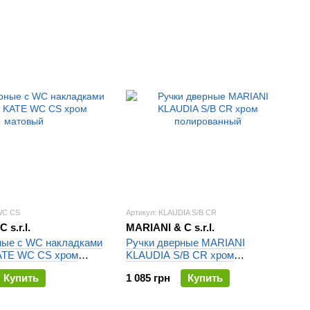
WC CS
Артикул: KLAUDIA S/B CR
 s.r.l.
MARIANI & C s.r.l.
ные с WC накладками
Ручки дверные MARIANI
ATE WC CS хром
KLAUDIA S/B CR хром
полированный
Купить
1 085 грн
Купить