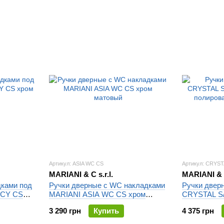
Артикул: ASIA WC CS
Артикул: CRYST
MARIANI & C s.r.l.
MARIANI & C
дками под
Ручки дверные с WC накладками
Ручки двер
 CY CS
MARIANI ASIA WC CS хром
CRYSTAL S/
матовый
полированн
3 290 грн
Купить
4 375 грн