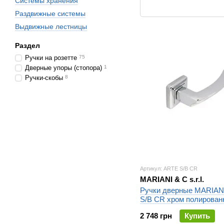
Системы хранения
Раздвижные системы
Выдвижные лестницы
Раздел
Ручки на розетте
75
Дверные упоры (стопора)
1
Ручки-скобы
8
Артикул: ARTE S/B CR
MARIANI & C s.r.l.
Ручки дверные MARIAN
S/B CR хром полирован
2 748 грн
Купить