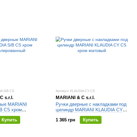
IA S/B CS
Артикул: KLAUDIA CY CS
 s.r.l.
MARIANI & C s.r.l.
ные MARIANI
Ручки дверные с накладками под
B CS хром
цилиндр MARIANI KLAUDIA CY
ый
CS хром матовый
Купить
1 365 грн
Купить