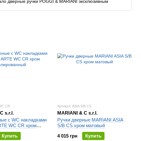
лало дверные ручки POGGI & MARIANI эксклюзивным
 WC CR
Артикул: ASIA S/B CS
 s.r.l.
MARIANI & C s.r.l.
ные с WC накладками
Ручки дверные MARIANI ASIA
RTE WC CR хром
S/B CS хром матовый
ый
Купить
4 015 грн
Купить