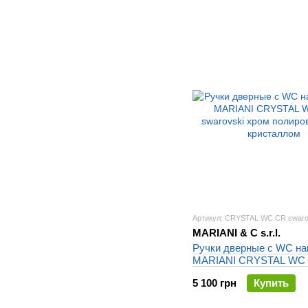
Артикул: CRYSTAL WC CR swaro
MARIANI & C s.r.l.
Ручки дверные с WC на
MARIANI CRYSTAL WC
swarovski хром полиров
5 100 грн
Купить
кристаллом