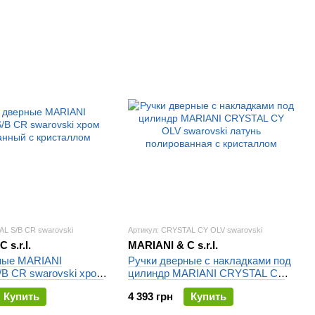
AL S/B CR swarovski
Артикул: CRYSTAL CY OLV swarovski
 s.r.l.
MARIANI & C s.r.l.
ные MARIANI
Ручки дверные с накладками под
B CR swarovski хром
цилиндр MARIANI CRYSTAL CY
ый с кристаллом
OLV swarovski латунь
Купить
4 393 грн
Купить
полированная с кристаллом