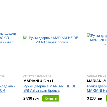
vski
Артикул: HEIDE S/B AB
Артикул: HEIDE
MARIANI & C s.r.l.
MARIANI & C
кладками
Ручки дверные MARIANI HEIDE
Ручки двер
 CR
S/B AB старая бронза
MARIANI H
анный с
полированн
2 538 грн
Купить
3 238 грн