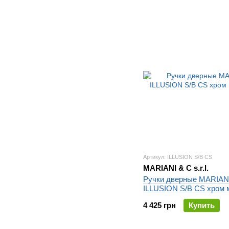
Артикул: ILLUSION S/B CS
MARIANI & C s.r.l.
Ручки дверные MARIAN
ILLUSION S/B CS хром 
4 425 грн
Купить