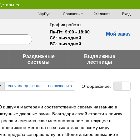
 Детальнее
Сравнение
Укр
Рус
Желания
Вход
График работы:
Пн-Пт: 9:00 - 18:00
Мой заказ
Сб: выходной
ВС: выходной
Раздвижные
Выдвижные
системы
лестницы
и
сначала дешевле
по названию
Отображение:
 г. двумя мастерами соответственно своему названию в
 латунные дверные ручки. Благодаря своей страсти к поиску
росла и сменила свое местоположение на текущее в
престижное место на всех выставках по всему миру.
то предела совершенству нет. Щепетильное внимание к