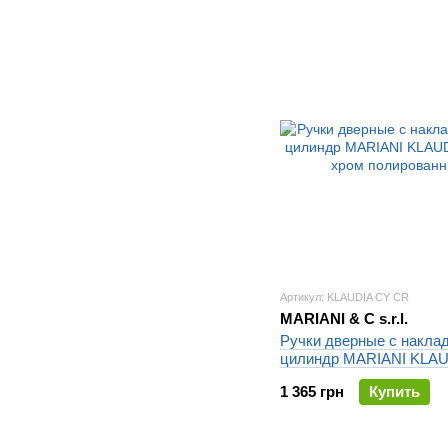
Артикул: KLAUDIA CY CR
MARIANI & C s.r.l.
Ручки дверные с накла
цилиндр MARIANI KLA
CR хром полированный
1 365 грн
Купить