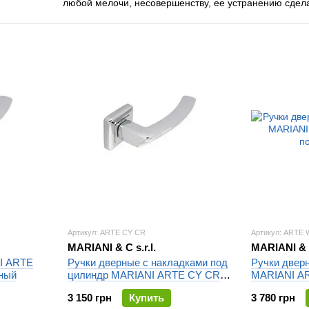
любой мелочи, несовершенству, ее устранению сде
роскошным аксессуаром.
Артикул: ARTE CY CR
Артикул: ARTE
MARIANI & C s.r.l.
MARIANI & C
I ARTE
Ручки дверные с накладками под
Ручки двер
ный
цилиндр MARIANI ARTE CY CR
MARIANI A
хром полированный
полированн
3 150 грн
Купить
3 780 грн