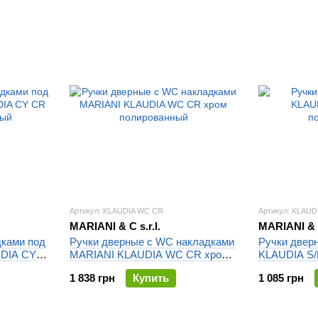
Артикул: KLAUDIA WC CR
Артикул: KLAUD
MARIANI & C s.r.l.
MARIANI & C
дками под
Ручки дверные с WC накладками
Ручки двер
UDIA CY
MARIANI KLAUDIA WC CR хром
KLAUDIA S/
полированный
полированн
1 838 грн
Купить
1 085 грн