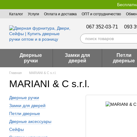
Перейти к основному контенту
Бесплатна
Каталог
Услуги
Оплата и доставка
ОПТ и сотрудничество
Обмен
Пользовательское соглашение
Публичная оферта
067 352-03-71
093 3
Дверные
Замки для
Петли
ручки
дверей
дверные
Главная
MARIANI & C s.r.l.
MARIANI & C s.r.l.
Дверные ручки
Замки для дверей
Петли дверные
Дверные аксессуары
Сейфы