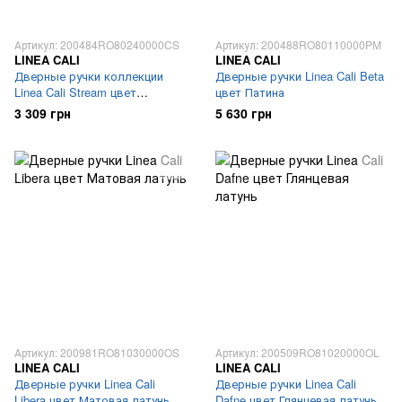
Артикул: 200484RO80240000CS
Артикул: 200488RO80110000PM
LINEA CALI
LINEA CALI
Дверные ручки коллекции
Дверные ручки Linea Cali Beta
Linea Cali Stream цвет
цвет Патина
Матовый хром
3 309 грн
5 630 грн
Артикул: 200981RO81030000OS
Артикул: 200509RO81020000OL
LINEA CALI
LINEA CALI
Дверные ручки Linea Cali
Дверные ручки Linea Cali
Libera цвет Матовая латунь
Dafne цвет Глянцевая латунь