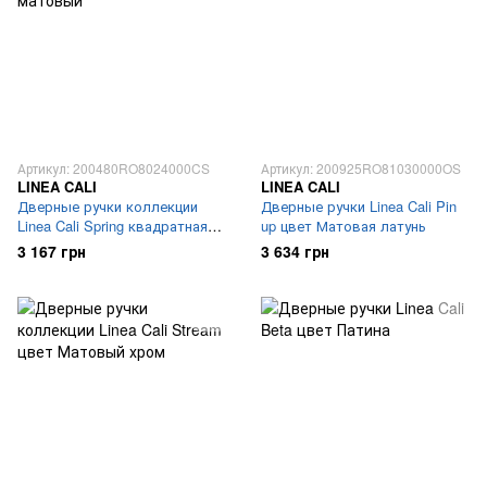
Артикул: 200480RO8024000CS
Артикул: 200925RO81030000OS
LINEA CALI
LINEA CALI
Дверные ручки коллекции
Дверные ручки Linea Cali Pin
Linea Cali Spring квадратная
up цвет Матовая латунь
розетка Хром матовый
3 167 грн
3 634 грн