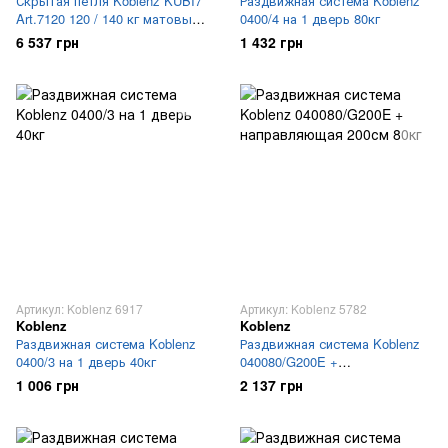
Скрытая петля Koblenz KUBI7
Раздвижная система Koblenz
Art.7120 120 / 140 кг матовый
0400/4 на 1 дверь 80кг
хром
6 537 грн
1 432 грн
Артикул: Koblenz 6917
Артикул: Koblenz 5782
Koblenz
Koblenz
Раздвижная система Koblenz
Раздвижная система Koblenz
0400/3 на 1 дверь 40кг
040080/G200E +
направляющая 200см 80кг
1 006 грн
2 137 грн