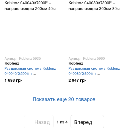
Артикул: Koblenz 5935
Артикул: Koblenz 5960
Koblenz
Koblenz
Раздвижная система Koblenz
Раздвижная система Koblenz
040040/G200E +
040080/G300E +
направляющая 200см 40кг
направляющая 300см 80кг
1 698 грн
2 947 грн
Показать еще 20 товаров
Назад
Вперед
1
из 4