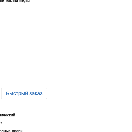
пительной скидки
Быстрый заказ
нический
ия
одные двери