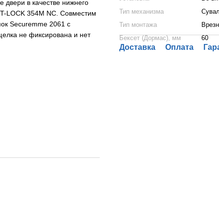
е двери в качестве нижнего
Тип механизма
Сува
L-T-LOCK 354M NC. Совместим
мок Securemme 2061 с
Тип монтажа
Врезн
щелка не фиксирована и нет
Бексет (Дормас), мм
60
Доставка
Оплата
Гар