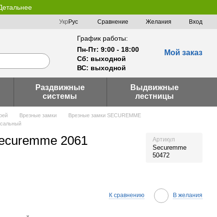
 Детальнее
Сравнение
Укр
Рус
Желания
Вход
График работы:
Пн-Пт: 9:00 - 18:00
Мой заказ
Сб: выходной
ВС: выходной
Раздвижные
Выдвижные
системы
лестницы
рей
Врезные замки
Врезные замки SECUREMME
рсальный
Securemme 2061
Артикул
Securemme
50472
К сравнению
В желания