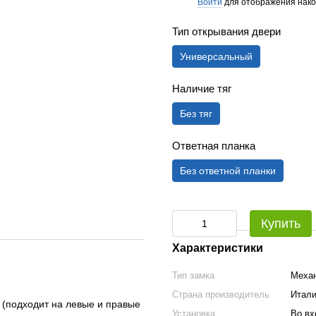
Войти
для отображения нако
%
Тип открывания двери
Универсальный
Наличие тяг
Без тяг
Ответная планка
Без ответной планки
Купить
Характеристики
Тип замка
Меха
Страна производитель
Итал
 (подходит на левые и правые
Установка
Во вх