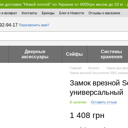
я доставка "Новой почтой" по Украине от 4000грн весом до 10 кг -
 и возврат
Контакты
Бренды
Блог и Новости
Отзывы о магазине
92-94-17
Перезвонить вам?
Дверные
Системы
Сейфы
аксессуары
хранения
Главная
Каталог
Замки для две
Замок врезной Securemme 2061 униве
Замок врезной 
универсальный
В наличии
Оставить отзыв
1 408 грн