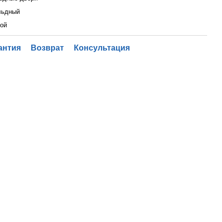
льдный
ой
антия
Возврат
Консультация