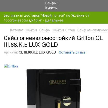
Бесплатная доставка "Новой почтой" по Украине от
4000грн весом до 10 кг - Детальнее
Каталог
Сейфы
Сейфы
Сейфы Griffon
Сейф огневзломост
Сейф огневзломостойкий Griffon CL
III.68.K.Е LUX GOLD
Артикул:
CL III.68.K.Е LUX GOLD
Оставить отзыв