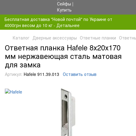
Бесплатная доставка "Новой почтой" по Украине от
4000грн весом до 10 кг - Детальнее
Каталог
Дверные аксессуары
Ответные планки
Ответны
Ответная планка Hafele 8х20х170
мм нержавеющая сталь матовая
для замка
Артикул:
Hafele 911.39.013
Оставить отзыв