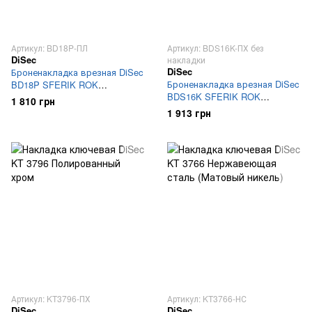
Артикул: BD18P-ПЛ
Артикул: BDS16K-ПХ без
DiSec
накладки
DiSec
Броненакладка врезная DiSec
Броненакладка врезная DiSec
BD18P SFERIK ROK
BDS16K SFERIK ROK
Полированная латунь
1 810 грн
Полированный хром (без
1 913 грн
внутренней накладки)
Артикул: KT3796-ПХ
Артикул: KT3766-НС
DiSec
DiSec