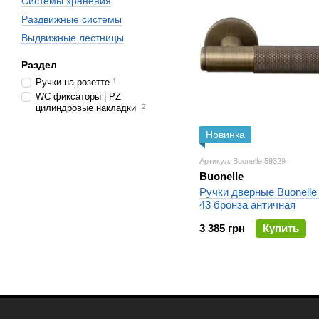
Системы хранения
Раздвижные системы
Выдвижные лестницы
Раздел
Ручки на розетте
1
WC фиксаторы | PZ
цилиндровые накладки
2
Новинка
Артикул: Buonelle 59329
Buonelle
Ручки дверные Buonelle
43 бронза античная
3 385 грн
Купить