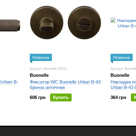
Новинка
Новинка
Артикул: Buonelle 59334
Артикул: Buonel
Buonelle
Buonelle
 Urban B-
Фиксатор WC Buonelle Urban B-43
Накладки по
бронза античная
Urban B-43 
606 грн
Купить
364 грн