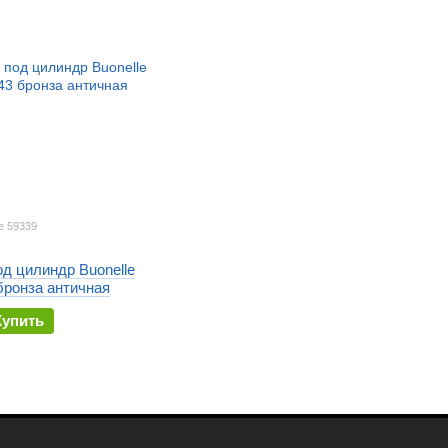
le 59339
д цилиндр Buonelle
бронза античная
Купить