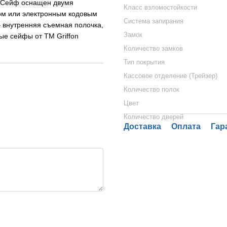
. Сейф оснащен двумя
Класс взломостойкости
ом или электронным кодовым
Система запирания
 внутренняя съемная полочка,
Замок
ые сейфы от ТМ Griffon
Количество замков
Тип покрытия
Кассовое отделение (Трейзер)
Количество полок
Цвет
Количество дверей
Доставка
Оплата
Гар