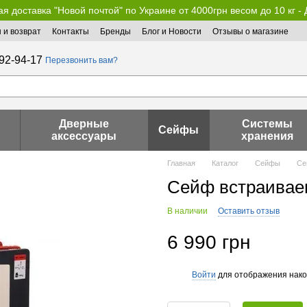
я доставка "Новой почтой" по Украине от 4000грн весом до 10 кг -
 и возврат
Контакты
Бренды
Блог и Новости
Отзывы о магазине
92-94-17
Перезвонить вам?
Дверные
Системы
Сейфы
аксессуары
хранения
Главная
Каталог
Сейфы
Се
Сейф встраиваем
В наличии
Оставить отзыв
6 990 грн
Войти
для отображения нако
%