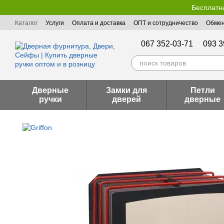
Перейти к основному контенту
Бесплатна
Каталог
Услуги
Оплата и доставка
ОПТ и сотрудничество
Обмен
Пользовательское соглашение
Публичная оферта
067 352-03-71
093 3
Дверные
Замки для
Петли
ручки
дверей
дверные