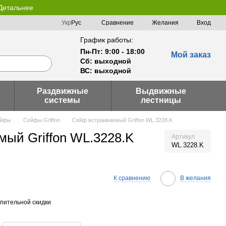
 Детальнее
Сравнение
Укр
Рус
Желания
Вход
График работы:
Пн-Пт: 9:00 - 18:00
Мой заказ
Сб: выходной
ВС: выходной
Раздвижные
Выдвижные
системы
лестницы
йфы
Сейфы Griffon
Сейф встраиваемый Griffon WL.3228.K
ый Griffon WL.3228.K
Артикул
WL.3228.K
К сравнению
В желания
пительной скидки