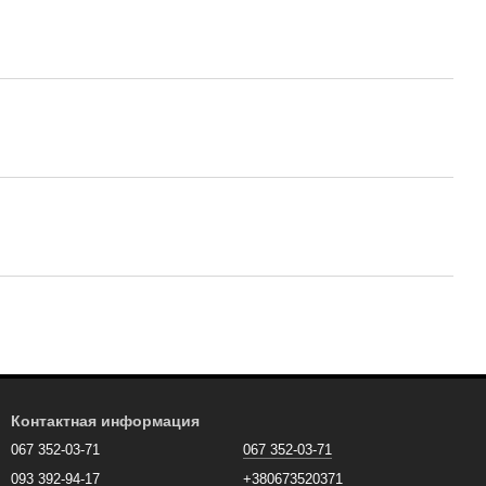
Контактная информация
067 352-03-71
067 352-03-71
093 392-94-17
+380673520371