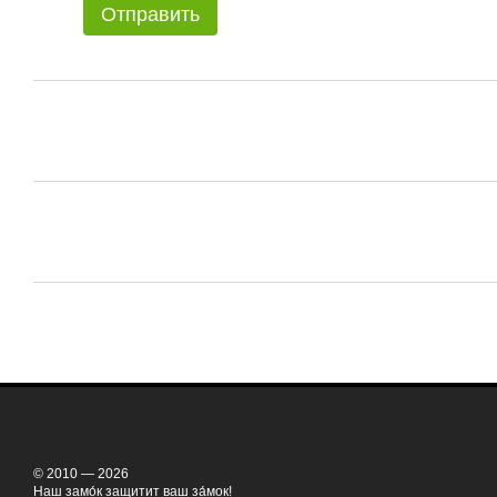
Отправить
© 2010 — 2026
Наш замо́к защитит ваш за́мок!