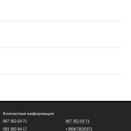
Контактная информация
067 352-03-71
067 352-03-71
093 392-94-17
+380673520371