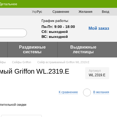
 Детальнее
Сравнение
Укр
Рус
Желания
Вход
График работы:
Пн-Пт: 9:00 - 18:00
Мой заказ
Сб: выходной
ВС: выходной
Раздвижные
Выдвижные
системы
лестницы
йфы
Сейфы Griffon
Сейф встраиваемый Griffon WL.2319.E
ый Griffon WL.2319.E
Артикул
WL.2319.E
К сравнению
В желания
пительной скидки