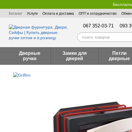
Перейти к основному контенту
Бесплатна
Каталог
Услуги
Оплата и доставка
ОПТ и сотрудничество
Обмен
Пользовательское соглашение
Публичная оферта
067 352-03-71
093 3
Дверные
Замки для
Петли
ручки
дверей
дверные