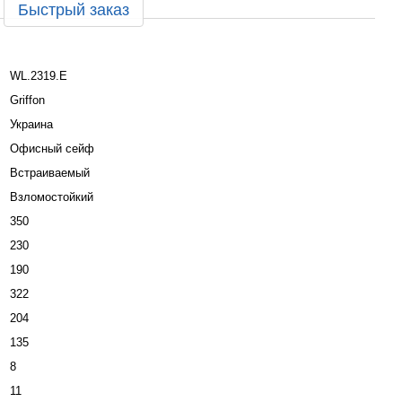
Быстрый заказ
WL.2319.E
Griffon
Украина
Офисный сейф
Встраиваемый
Взломостойкий
350
230
190
322
204
135
8
11