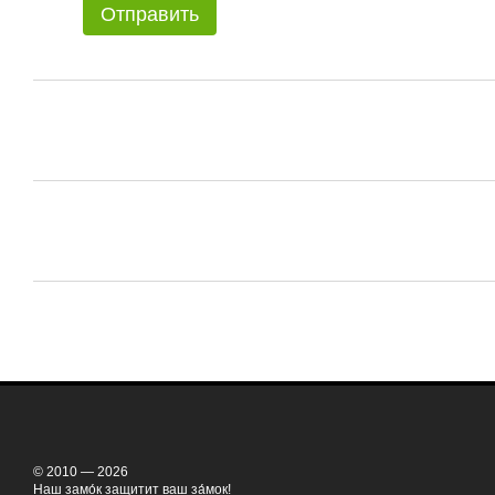
Отправить
© 2010 — 2026
Наш замо́к защитит ваш за́мок!