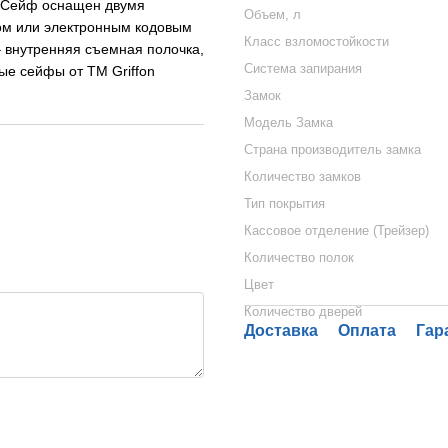
. Сейф оснащен двумя
Объем, л
ом или электронным кодовым
Класс взломостойкости
 внутренняя съемная полочка,
Система запирания
ые сейфы от ТМ Griffon
Замок
Модель Замка
Страна производитель замка
Количество замков
Тип покрытия
Кассовое отделение (Трейзер)
Количество полок
Цвет
Количество дверей
Доставка
Оплата
Гар