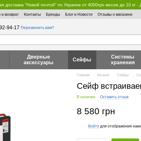
я доставка "Новой почтой" по Украине от 4000грн весом до 10 кг -
 и возврат
Контакты
Бренды
Блог и Новости
Отзывы о магазине
92-94-17
Перезвонить вам?
Дверные
Системы
Сейфы
аксессуары
хранения
Главная
Каталог
Сейфы
Се
Сейф встраиваем
В наличии
Оставить отзыв
8 580 грн
Войти
для отображения нако
%