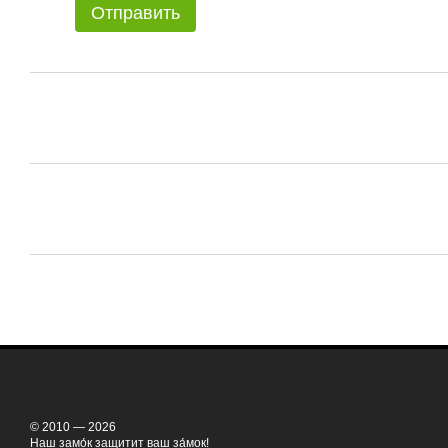
Отправить
© 2010 — 2026
Наш замо́к защитит ваш за́мок!