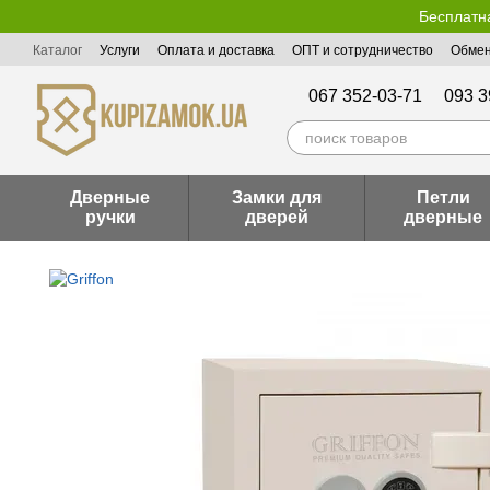
Перейти к основному контенту
Бесплатна
Каталог
Услуги
Оплата и доставка
ОПТ и сотрудничество
Обмен
Пользовательское соглашение
Публичная оферта
067 352-03-71
093 3
Дверные
Замки для
Петли
ручки
дверей
дверные