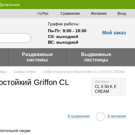
 Детальнее
Сравнение
Укр
Рус
Желания
Вход
График работы:
Пн-Пт: 9:00 - 18:00
Мой заказ
Сб: выходной
ВС: выходной
Раздвижные
Выдвижные
системы
лестницы
йфы
Сейфы Griffon
Сейф огневзломостойкий Griffon CL II.50.K.Е CREAM
стойкий Griffon CL
Артикул
CL II.50.K.Е
CREAM
К сравнению
В желания
пительной скидки