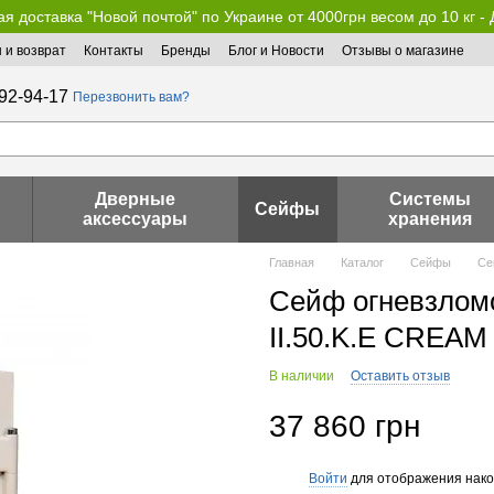
я доставка "Новой почтой" по Украине от 4000грн весом до 10 кг -
 и возврат
Контакты
Бренды
Блог и Новости
Отзывы о магазине
92-94-17
Перезвонить вам?
Дверные
Системы
Сейфы
аксессуары
хранения
Главная
Каталог
Сейфы
Се
Сейф огневзломо
II.50.K.Е CREAM
В наличии
Оставить отзыв
37 860 грн
Войти
для отображения нако
%