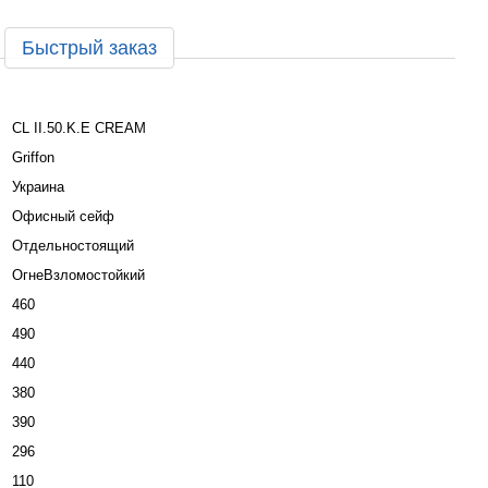
Быстрый заказ
CL II.50.K.Е CREAM
Griffon
Украина
Офисный сейф
Отдельностоящий
ОгнеВзломостойкий
460
490
440
380
390
296
110