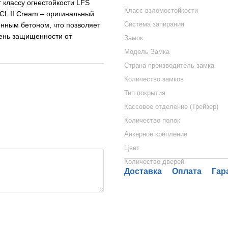
 классу огнестойкости LFS
Класс взломостойкости
CL II Cream – оригинальный
Система запирания
нным бетоном, что позволяет
вень защищенности от
Замок
Модель Замка
Страна производитель замка
Количество замков
Тип покрытия
Кассовое отделение (Трейзер)
Количество полок
Анкерное крепление
Цвет
Количество дверей
Доставка
Оплата
Гар