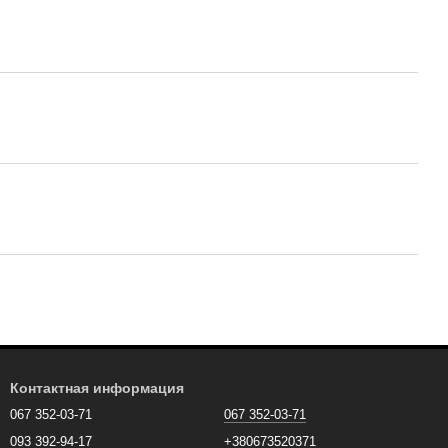
Контактная информация
067 352-03-71
067 352-03-71
093 392-94-17
+380673520371