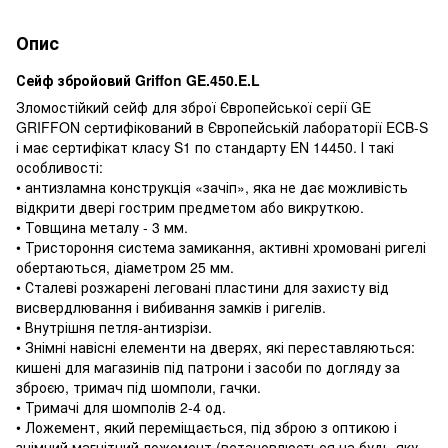
Опис
Сейф збройовий Griffon GE.450.E.L
Зломостійкий сейф для зброї Європейської серії GE
GRIFFON сертифікований в Європейській лабораторії ECB-S
і має сертифікат класу S1 по стандарту EN 14450. І такі
особливості:
• антизламна конструкція «зачіп», яка не дає можливість
відкрити двері гострим предметом або викруткою.
• Товщина металу - 3 мм.
• Тристороння система замикання, активні хромовані ригелі
обертаються, діаметром 25 мм.
• Сталеві розжарені леговані пластини для захисту від
висвердлювання і вибивання замків і ригелів.
• Внутрішня петля-антизрізи.
• Знімні навісні елементи на дверях, які переставляються:
кишені для магазинів під патрони і засоби по догляду за
зброєю, тримач під шомполи, гачки.
• Тримачі для шомполів 2-4 од.
• Ложемент, який переміщається, під зброю з оптикою і
знімний магнітний ложемент (встановлюється на будь-яку