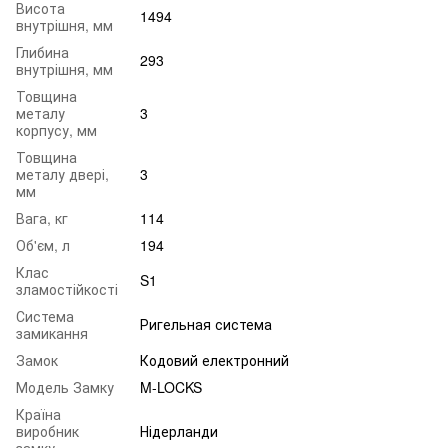
Висота
1494
внутрішня, мм
Глибина
293
внутрішня, мм
Товщина
металу
3
корпусу, мм
Товщина
металу двері,
3
мм
Вага, кг
114
Об'єм, л
194
Клас
S1
зламостійкості
Система
Ригельная система
замикання
Замок
Кодовий електронний
Модель Замку
M-LOCKS
Країна
виробник
Нідерланди
замку