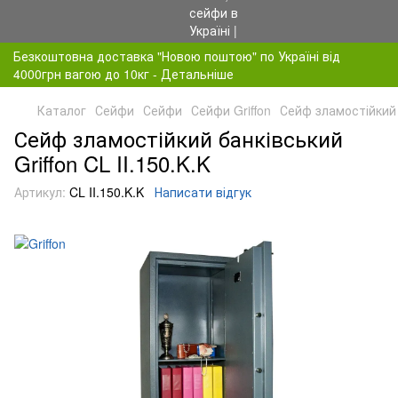
Безкоштовна доставка "Новою поштою" по Україні від
4000грн вагою до 10кг - Детальніше
Каталог
Сейфи
Сейфи
Сейфи Griffon
Сейф зламостійкий б
Сейф зламостійкий банківський
Griffon CL II.150.K.K
Артикул:
CL II.150.K.K
Написати відгук