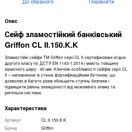
До обраного
Порівняти
Опис
Сейф зламостійкий банківський
Griffon CL II.150.K.K
Зламостійкі сейфи TM Griffon серії CL II сертифіковані згідно
другого класу по ДСТУ EN 1143-1:2014 і мають товщину
захисного шару - 40 мм. Ключові особливості сейфів серії CL
II – наповнення їх стінок фортифікаційним бетоном, що
дозволяє в багато разів збільшити ступінь безпеки і
підвищити рівень захищеності від можливого зламу та
ригельна система.
Характеристики
Артикул
CL II.150.K.K
Бренд
Griffon