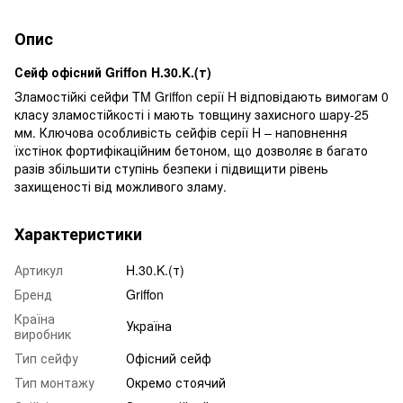
Опис
Сейф офісний Griffon H.30.K.(т)
Зламостійкі сейфи TM Griffon серії H відповідають вимогам 0
класу зламостійкості і мають товщину захисного шару-25
мм. Ключова особливість сейфів серії H – наповнення
їхстінок фортифікаційним бетоном, що дозволяє в багато
разів збільшити ступінь безпеки і підвищити рівень
захищеності від можливого зламу.
Характеристики
Артикул
H.30.K.(т)
Бренд
Griffon
Країна
Україна
виробник
Тип сейфу
Офісний сейф
Тип монтажу
Окремо стоячий