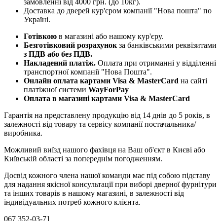
замовленні від 4000 грн. (до 10кг).
Доставка до дверей кур'єром компанії "Нова пошта" по
Україні.
Готівкою
в магазині або нашому кур'єру.
Безготівковий розрахунок
за банківськими реквізитами
з ПДВ або без ПДВ.
Накладений платіж.
Оплата при отриманні у відділенні
транспортної компанії "Нова Пошта".
Онлайн оплата картами Visa & MasterCard
на сайті
платіжної системи
WayForPay
Оплата в магазині картами Visa & MasterCard
Гарантія на представлену продукцію від 14 днів до 5 років, в
залежності від товару та сервісу компанії постачальника/
виробника.
Можливий виїзд нашого фахівця на Ваш об'єкт в Києві або
Київській області за попереднім погодженням.
Досвід кожного члена нашої команди має під собою підставу
для надання якісної консультації при виборі дверної фурнітури
та інших товарів в нашому магазині, в залежності від
індивідуальних потреб кожного клієнта.
067 352-03-71