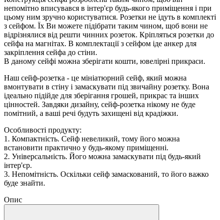
непомітно вписувався в інтер'єр будь-якого приміщення і при
цьому ним зручно користуватися. Розетки не ідуть в комплекті
з сейфом. Їх Ви можете підібрати таким чином, щоб вони не
відрізнялися від решти чинних розеток. Кріпляться розетки до
сейфа на магнітах. В комплектації з сейфом іде анкер для
закріплення сейфа до стіни.
В даному сейфі можна зберігати кошти, ювелірні прикраси.
Наш сейф-розетка - це мініатюрний сейф, який можна
вмонтувати в стіну і замаскувати під звичайну розетку. Вона
ідеально підійде для зберігання грошей, прикрас та інших
цінностей. Завдяки дизайну, сейф-розетка нікому не буде
помітний, а ваші речі будуть захищені від крадіжки.
Особливості продукту:
1. Компактність. Сейф невеликий, тому його можна
встановити практично у будь-якому приміщенні.
2. Універсальність. Його можна замаскувати під будь-який
інтер'єр.
3. Непомітність. Оскільки сейф замаскований, то його важко
буде знайти.
Опис